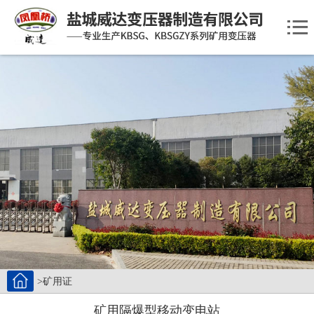
>矿用证
矿用隔爆型移动变电站